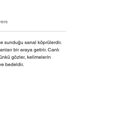
wers
ze sunduğu sanal köprülerdir. 
ları bir araya getirir. Canlı 
ünkü gözler, kelimelerin 
ye bedeldir.