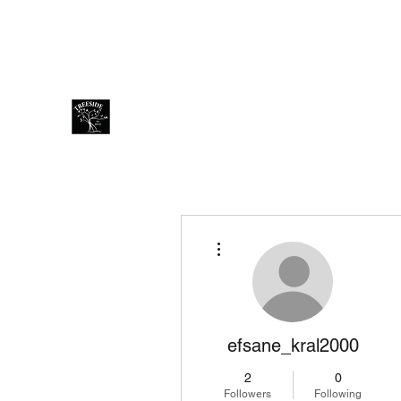
treesidecafe@gmail.com
Thai +66801254428 Eng +66
Treeside Cafe & Guest house
More actions
efsane_kral2000
2
0
Followers
Following