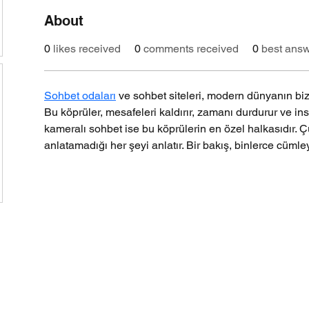
About
0
likes received
0
comments received
0
best ans
Sohbet odaları
 ve sohbet siteleri, modern dünyanın bi
Bu köprüler, mesafeleri kaldırır, zamanı durdurur ve insan
kameralı sohbet ise bu köprülerin en özel halkasıdır. Ç
anlatamadığı her şeyi anlatır. Bir bakış, binlerce cümle